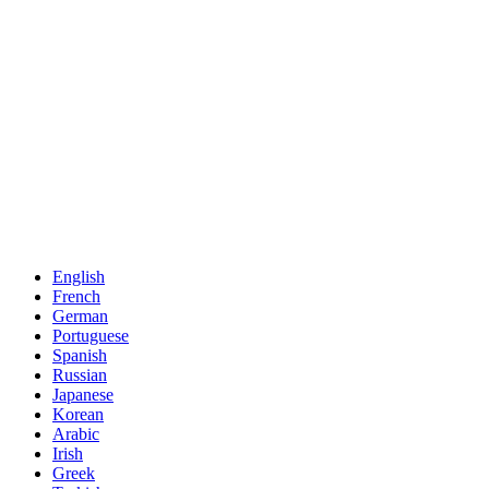
English
French
German
Portuguese
Spanish
Russian
Japanese
Korean
Arabic
Irish
Greek