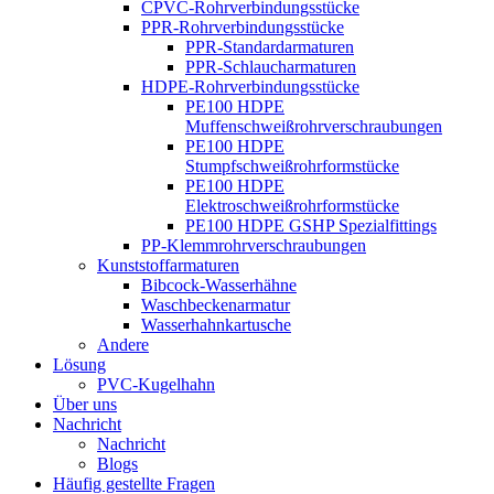
CPVC-Rohrverbindungsstücke
PPR-Rohrverbindungsstücke
PPR-Standardarmaturen
PPR-Schlaucharmaturen
HDPE-Rohrverbindungsstücke
PE100 HDPE
Muffenschweißrohrverschraubungen
PE100 HDPE
Stumpfschweißrohrformstücke
PE100 HDPE
Elektroschweißrohrformstücke
PE100 HDPE GSHP Spezialfittings
PP-Klemmrohrverschraubungen
Kunststoffarmaturen
Bibcock-Wasserhähne
Waschbeckenarmatur
Wasserhahnkartusche
Andere
Lösung
PVC-Kugelhahn
Über uns
Nachricht
Nachricht
Blogs
Häufig gestellte Fragen