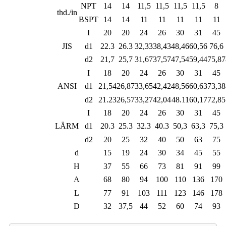
NPT
14
14
11,5
11,5
11,5
11,5
8
thd./in
BSPT
14
14
11
11
11
11
11
I
20
20
24
26
30
31
45
JIS
d1
22.3
26.3
32,33
38,43
48,46
60,56
76,6
d2
21,7
25,7
31,67
37,57
47,54
59,44
75,87
I
18
20
24
26
30
31
45
ANSI
d1
21,54
26,87
33,65
42,42
48,56
60,63
73,38
d2
21.23
26,57
33,27
42,04
48.11
60,17
72,85
I
18
20
24
26
30
31
45
LÄRM
d1
20.3
25.3
32.3
40.3
50,3
63,3
75,3
d2
20
25
32
40
50
63
75
d
15
19
24
30
34
45
55
H
37
55
66
73
81
91
99
A
68
80
94
100
110
136
170
L
77
91
103
111
123
146
178
D
32
37,5
44
52
60
74
93