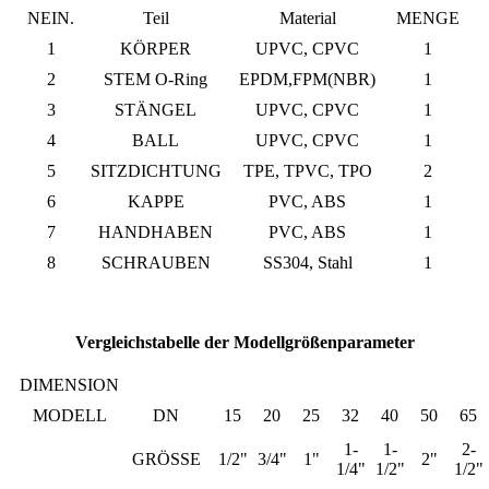
NEIN.
Teil
Material
MENGE
1
KÖRPER
UPVC, CPVC
1
2
STEM O-Ring
EPDM,FPM(NBR)
1
3
STÄNGEL
UPVC, CPVC
1
4
BALL
UPVC, CPVC
1
5
SITZDICHTUNG
TPE, TPVC, TPO
2
6
KAPPE
PVC, ABS
1
7
HANDHABEN
PVC, ABS
1
8
SCHRAUBEN
SS304, Stahl
1
Vergleichstabelle der Modellgrößenparameter
DIMENSION
MODELL
DN
15
20
25
32
40
50
65
1-
1-
2-
GRÖSSE
1/2"
3/4"
1"
2"
1/4"
1/2"
1/2"