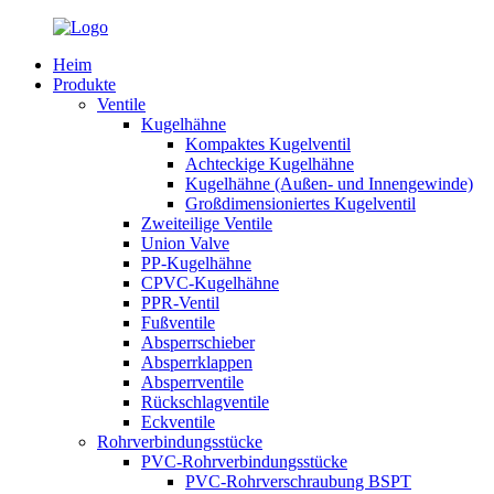
Heim
Produkte
Ventile
Kugelhähne
Kompaktes Kugelventil
Achteckige Kugelhähne
Kugelhähne (Außen- und Innengewinde)
Großdimensioniertes Kugelventil
Zweiteilige Ventile
Union Valve
PP-Kugelhähne
CPVC-Kugelhähne
PPR-Ventil
Fußventile
Absperrschieber
Absperrklappen
Absperrventile
Rückschlagventile
Eckventile
Rohrverbindungsstücke
PVC-Rohrverbindungsstücke
PVC-Rohrverschraubung BSPT