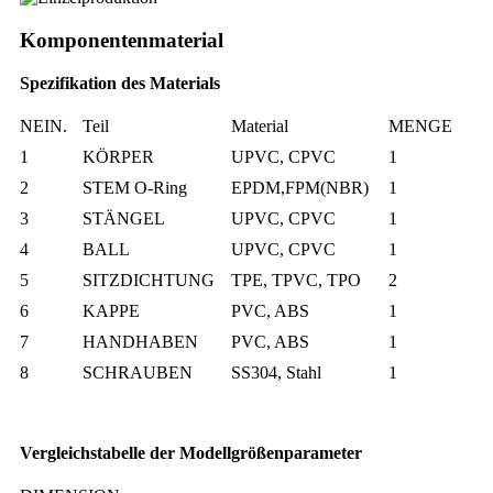
Komponentenmaterial
Spezifikation des Materials
NEIN.
Teil
Material
MENGE
1
KÖRPER
UPVC, CPVC
1
2
STEM O-Ring
EPDM,FPM(NBR)
1
3
STÄNGEL
UPVC, CPVC
1
4
BALL
UPVC, CPVC
1
5
SITZDICHTUNG
TPE, TPVC, TPO
2
6
KAPPE
PVC, ABS
1
7
HANDHABEN
PVC, ABS
1
8
SCHRAUBEN
SS304, Stahl
1
Vergleichstabelle der Modellgrößenparameter