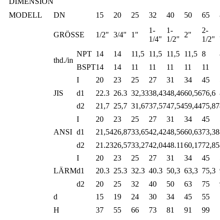
DIMENSION
MODELL
DN
15
20
25
32
40
50
65
1-
1-
2-
GRÖSSE
1/2"
3/4"
1"
2"
1/4"
1/2"
1/2"
NPT
14
14
11,5
11,5
11,5
11,5
8
thd./in
BSPT
14
14
11
11
11
11
11
I
20
23
25
27
31
34
45
JIS
d1
22.3
26.3
32,33
38,43
48,46
60,56
76,6
d2
21,7
25,7
31,67
37,57
47,54
59,44
75,87
I
20
23
25
27
31
34
45
ANSI
d1
21,54
26,87
33,65
42,42
48,56
60,63
73,38
d2
21.23
26,57
33,27
42,04
48.11
60,17
72,85
I
20
23
25
27
31
34
45
LÄRM
d1
20.3
25.3
32.3
40.3
50,3
63,3
75,3
d2
20
25
32
40
50
63
75
d
15
19
24
30
34
45
55
H
37
55
66
73
81
91
99