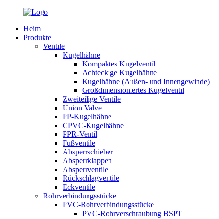
Heim
Produkte
Ventile
Kugelhähne
Kompaktes Kugelventil
Achteckige Kugelhähne
Kugelhähne (Außen- und Innengewinde)
Großdimensioniertes Kugelventil
Zweiteilige Ventile
Union Valve
PP-Kugelhähne
CPVC-Kugelhähne
PPR-Ventil
Fußventile
Absperrschieber
Absperrklappen
Absperrventile
Rückschlagventile
Eckventile
Rohrverbindungsstücke
PVC-Rohrverbindungsstücke
PVC-Rohrverschraubung BSPT