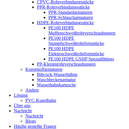
CPVC-Rohrverbindungsstücke
PPR-Rohrverbindungsstücke
PPR-Standardarmaturen
PPR-Schlaucharmaturen
HDPE-Rohrverbindungsstücke
PE100 HDPE
Muffenschweißrohrverschraubungen
PE100 HDPE
Stumpfschweißrohrformstücke
PE100 HDPE
Elektroschweißrohrformstücke
PE100 HDPE GSHP Spezialfittings
PP-Klemmrohrverschraubungen
Kunststoffarmaturen
Bibcock-Wasserhähne
Waschbeckenarmatur
Wasserhahnkartusche
Andere
Lösung
PVC-Kugelhahn
Über uns
Nachricht
Nachricht
Blogs
Häufig gestellte Fragen