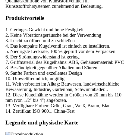
Qualitätskontrolle von Kunststoffventilen in
Kunststoffrohrsystemen zunehmend an Bedeutung.
Produktvorteile
1. Geringes Gewicht und hohe Festigkeit
2. Keine Vibrationsgeräusche bei der Verwendung
3. Leicht zu öffnen und zu schließen
4. Das kompakte Kugelventil ist einfach zu installieren.
5. Niedrigste Leckrate, 100 % geprüft vor dem Verpacken
6. Der Strömungswiderstand ist gering.
7. Griffmaterial des Kugelhahns: ABS, Gehäusematerial: PVC
8. Beständigkeit gegenüber Alkalien und Säuren
9. Sanfte Farben und exzellentes Design
10. Umweltfreundlich, ungiftig
11. Weit verbreitet im Alltag: Bauwesen, landwirtschaftliche
Bewässerung, Industrie, Gartenbau, Schwimmbäder...
12. Diese Kugelhähne werden in Größen von 20 mm bis 110
mm (von 1/2'' bis 4'') angeboten.
13. Verfügbare Farben: Grün, Grau, Weiß, Braun, Blau
14. Zertifikat: ISO 9001, China-Test
Legende und physische Karte