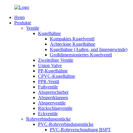
Heim
Produkte
Ventile
Kugelhähne
Kompaktes Kugelventil
Achteckige Kugelhähne
Kugelhähne (Außen- und Innengewinde)
Großdimensioniertes Kugelventil
Zweiteilige Ventile
Union Valve
PP-Kugelhähne
CPVC-Kugelhähne
PPR-Ventil
Fußventile
Absperrschieber
Absperrklappen
Absperrventile
Rückschlagventile
Eckventile
Rohrverbindungsstücke
PVC-Rohrverbindungsstücke
PVC-Rohrverschraubung BSPT