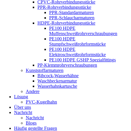
CPVC-Rohrverbindungsstücke
PPR-Rohrverbindungsstücke
PPR-Standardarmaturen
PPR-Schlaucharmaturen
HDPE-Rohrverbindungsstücke
PE100 HDPE
Muffenschweißrohrverschraubungen
PE100 HDPE
Stumpfschweißrohrformstücke
PE100 HDPE
Elektroschweißrohrformstücke
PE100 HDPE GSHP Spezialfittings
PP-Klemmrohrverschraubungen
Kunststoffarmaturen
Bibcock-Wasserhähne
Waschbeckenarmatur
Wasserhahnkartusche
Andere
Lösung
PVC-Kugelhahn
Über uns
Nachricht
Nachricht
Blogs
Häufig gestellte Fragen