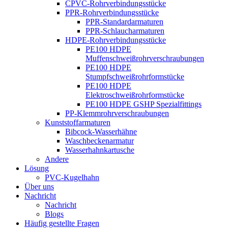
CPVC-Rohrverbindungsstücke
PPR-Rohrverbindungsstücke
PPR-Standardarmaturen
PPR-Schlaucharmaturen
HDPE-Rohrverbindungsstücke
PE100 HDPE
Muffenschweißrohrverschraubungen
PE100 HDPE
Stumpfschweißrohrformstücke
PE100 HDPE
Elektroschweißrohrformstücke
PE100 HDPE GSHP Spezialfittings
PP-Klemmrohrverschraubungen
Kunststoffarmaturen
Bibcock-Wasserhähne
Waschbeckenarmatur
Wasserhahnkartusche
Andere
Lösung
PVC-Kugelhahn
Über uns
Nachricht
Nachricht
Blogs
Häufig gestellte Fragen