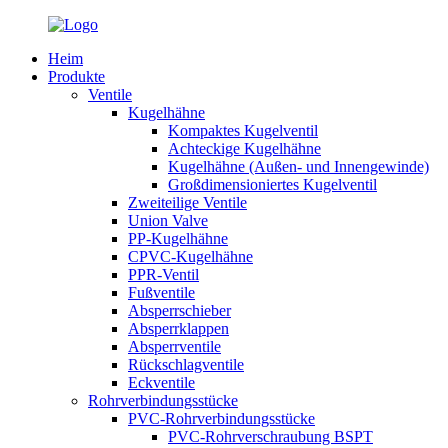
Heim
Produkte
Ventile
Kugelhähne
Kompaktes Kugelventil
Achteckige Kugelhähne
Kugelhähne (Außen- und Innengewinde)
Großdimensioniertes Kugelventil
Zweiteilige Ventile
Union Valve
PP-Kugelhähne
CPVC-Kugelhähne
PPR-Ventil
Fußventile
Absperrschieber
Absperrklappen
Absperrventile
Rückschlagventile
Eckventile
Rohrverbindungsstücke
PVC-Rohrverbindungsstücke
PVC-Rohrverschraubung BSPT