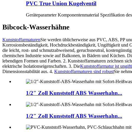
PVC True Union Kugelventil
Geräteparameter Komponentenmaterial Spezifikation des M
Bibcock-Wasserhähne
Kunststoffarmaturen
Sie werden üblicherweise aus PVC, ABS, PP und 
Korrosionsbeständigkeit, Hochdruckbeständigkeit, Ungiftigkeit und Ge
die leicht, rost- und schmutzabweisend, geruchsneutral, kostengünsti
chemischen Industrie sowie auf Balkonen, in Bädern und Küchen. Die
lebendigen Formen und Farben.
2. Kunststoffarmaturen zeichnen sic
elektrische Isolationseigenschaften.
3. Die
Kunststoffarmatur ist ungift
Dimensionsstabilität aus.
4.
Kunststoffarmaturen sind robust
Sie nehme
1/2″ Zoll Kunststoff ABS Wasserhahn...
1/2″ Zoll Kunststoff ABS Wasserhahn...