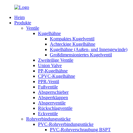
Heim
Produkte
Ventile
Kugelhähne
Kompaktes Kugelventil
Achteckige Kugelhähne
Kugelhähne (Außen- und Innengewinde)
Großdimensioniertes Kugelventil
Zweiteilige Ventile
Union Valve
PP-Kugelhähne
CPVC-Kugelhähne
PPR-Ventil
Fußventile
Absperrschieber
Absperrklappen
Absperrventile
Rückschlagventile
Eckventile
Rohrverbindungsstücke
PVC-Rohrverbindungsstücke
PVC-Rohrverschraubung BSPT