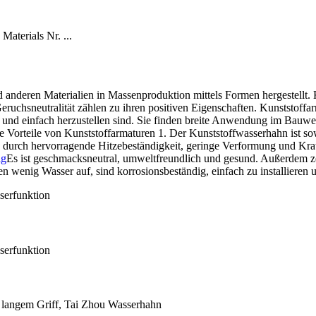
aterials Nr. ...
anderen Materialien in Massenproduktion mittels Formen hergestellt. 
ruchsneutralität zählen zu ihren positiven Eigenschaften. Kunststoffa
g und einfach herzustellen sind. Sie finden breite Anwendung im Bauwese
 Vorteile von Kunststoffarmaturen
1. Der Kunststoffwasserhahn ist sow
h durch hervorragende Hitzebeständigkeit, geringe Verformung und Krat
ig
Es ist geschmacksneutral, umweltfreundlich und gesund. Außerdem ze
n wenig Wasser auf, sind korrosionsbeständig, einfach zu installieren 