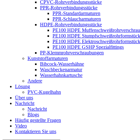
CPVC-Rohrverbindungsstücke
PPR-Rohrverbindungsstücke
PPR-Standardarmaturen
PPR-Schlaucharmaturen
HDPE-Rohrverbindungsstücke
PE100 HDPE Muffenschweißrohrverschra
PE100 HDPE Stumpfschweißrohrformstüc
PE100 HDPE Elektroschweißrohrformstüc
PE100 HDPE GSHP Spezialfittings
PP-Klemmrohrverschraubungen
Kunststoffarmaturen
Bibcock-Wasserhähne
Waschbeckenarmatur
Wasserhahnkartusche
Andere
Lösung
PVC-Kugelhahn
Über uns
Nachricht
Nachricht
Blogs
Häufig gestellte Fragen
Video
Kontaktieren Sie uns