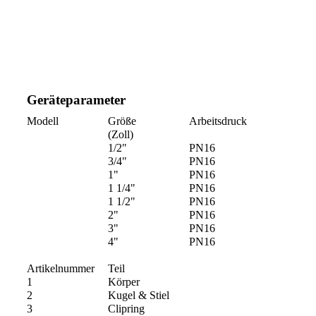
Geräteparameter
Modell
Größe
Arbeitsdruck
(Zoll)
1/2"
PN16
3/4"
PN16
1"
PN16
1 1/4"
PN16
1 1/2"
PN16
2"
PN16
3"
PN16
4"
PN16
Artikelnummer
Teil
1
Körper
2
Kugel & Stiel
3
Clipring