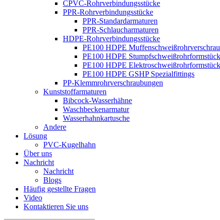
CPVC-Rohrverbindungsstücke
PPR-Rohrverbindungsstücke
PPR-Standardarmaturen
PPR-Schlaucharmaturen
HDPE-Rohrverbindungsstücke
PE100 HDPE Muffenschweißrohrverschra
PE100 HDPE Stumpfschweißrohrformstüc
PE100 HDPE Elektroschweißrohrformstüc
PE100 HDPE GSHP Spezialfittings
PP-Klemmrohrverschraubungen
Kunststoffarmaturen
Bibcock-Wasserhähne
Waschbeckenarmatur
Wasserhahnkartusche
Andere
Lösung
PVC-Kugelhahn
Über uns
Nachricht
Nachricht
Blogs
Häufig gestellte Fragen
Video
Kontaktieren Sie uns