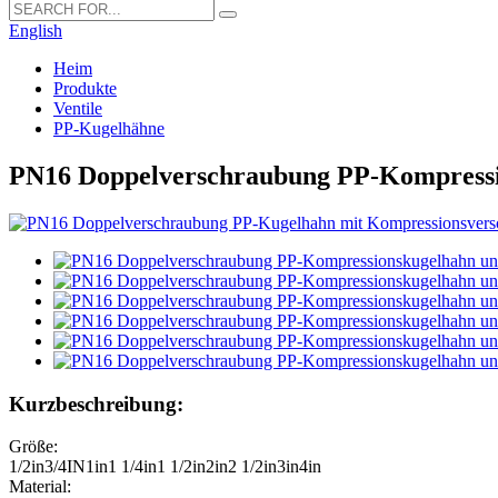
English
Heim
Produkte
Ventile
PP-Kugelhähne
PN16 Doppelverschraubung PP-Kompressio
Kurzbeschreibung:
Größe:
1/2in3/4IN1in1 1/4in1 1/2in2in2 1/2in3in4in
Material: