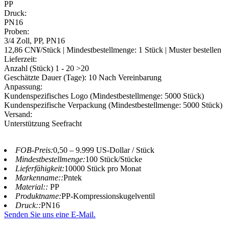
PP
Druck:
PN16
Proben:
3/4 Zoll, PP, PN16
12,86 CN¥/Stück | Mindestbestellmenge: 1 Stück | Muster bestellen
Lieferzeit:
Anzahl (Stück) 1 - 20 >20
Geschätzte Dauer (Tage): 10 Nach Vereinbarung
Anpassung:
Kundenspezifisches Logo (Mindestbestellmenge: 5000 Stück)
Kundenspezifische Verpackung (Mindestbestellmenge: 5000 Stück)
Versand:
Unterstützung Seefracht
FOB-Preis:
0,50 – 9.999 US-Dollar / Stück
Mindestbestellmenge:
100 Stück/Stücke
Lieferfähigkeit:
10000 Stück pro Monat
Markenname::
Pntek
Material::
PP
Produktname:
PP-Kompressionskugelventil
Druck::
PN16
Senden Sie uns eine E-Mail.