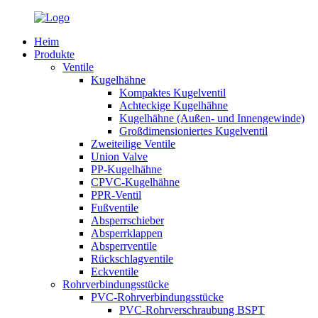
Heim
Produkte
Ventile
Kugelhähne
Kompaktes Kugelventil
Achteckige Kugelhähne
Kugelhähne (Außen- und Innengewinde)
Großdimensioniertes Kugelventil
Zweiteilige Ventile
Union Valve
PP-Kugelhähne
CPVC-Kugelhähne
PPR-Ventil
Fußventile
Absperrschieber
Absperrklappen
Absperrventile
Rückschlagventile
Eckventile
Rohrverbindungsstücke
PVC-Rohrverbindungsstücke
PVC-Rohrverschraubung BSPT