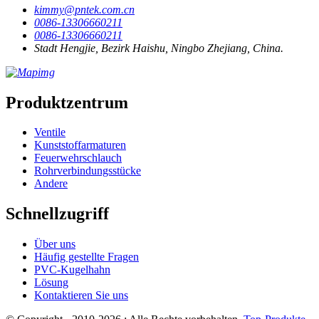
kimmy@pntek.com.cn
0086-13306660211
0086-13306660211
Stadt Hengjie, Bezirk Haishu, Ningbo Zhejiang, China.
Produktzentrum
Ventile
Kunststoffarmaturen
Feuerwehrschlauch
Rohrverbindungsstücke
Andere
Schnellzugriff
Über uns
Häufig gestellte Fragen
PVC-Kugelhahn
Lösung
Kontaktieren Sie uns