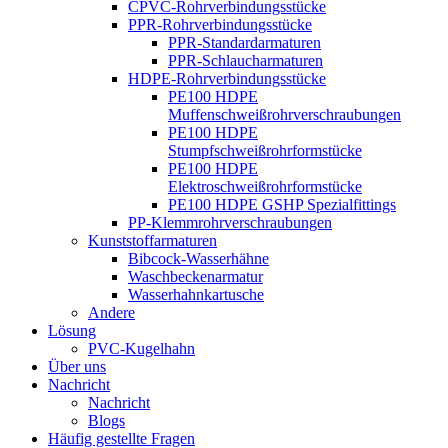
CPVC-Rohrverbindungsstücke
PPR-Rohrverbindungsstücke
PPR-Standardarmaturen
PPR-Schlaucharmaturen
HDPE-Rohrverbindungsstücke
PE100 HDPE
Muffenschweißrohrverschraubungen
PE100 HDPE
Stumpfschweißrohrformstücke
PE100 HDPE
Elektroschweißrohrformstücke
PE100 HDPE GSHP Spezialfittings
PP-Klemmrohrverschraubungen
Kunststoffarmaturen
Bibcock-Wasserhähne
Waschbeckenarmatur
Wasserhahnkartusche
Andere
Lösung
PVC-Kugelhahn
Über uns
Nachricht
Nachricht
Blogs
Häufig gestellte Fragen