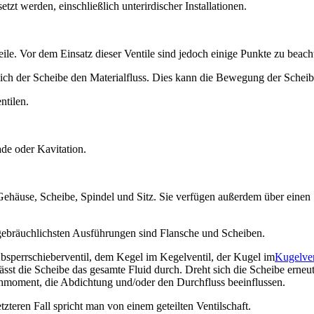
t werden, einschließlich unterirdischer Installationen.
le. Vor dem Einsatz dieser Ventile sind jedoch einige Punkte zu beach
reich der Scheibe den Materialfluss. Dies kann die Bewegung der Scheib
ntilen.
ade oder Kavitation.
use, Scheibe, Spindel und Sitz. Sie verfügen außerdem über einen St
gebräuchlichsten Ausführungen sind Flansche und Scheiben.
Absperrschieberventil, dem Kegel im Kegelventil, der Kugel im
Kugelven
n lässt die Scheibe das gesamte Fluid durch. Dreht sich die Scheibe erneu
ehmoment, die Abdichtung und/oder den Durchfluss beeinflussen.
etzteren Fall spricht man von einem geteilten Ventilschaft.