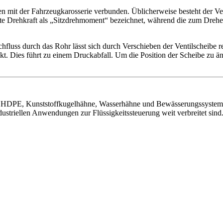
men mit der Fahrzeugkarosserie verbunden. Üblicherweise besteht der Ve
gte Drehkraft als „Sitzdrehmoment“ bezeichnet, während die zum Drehen
hfluss durch das Rohr lässt sich durch Verschieben der Ventilscheibe re
takt. Dies führt zu einem Druckabfall. Um die Position der Scheibe zu 
PE, Kunststoffkugelhähne, Wasserhähne und Bewässerungssysteme, die
ustriellen Anwendungen zur Flüssigkeitssteuerung weit verbreitet sind