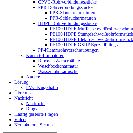
CPVC-Rohrverbindungsstücke
PPR-Rohrverbindungsstücke
PPR-Standardarmaturen
PPR-Schlaucharmaturen
HDPE-Rohrverbindungsstücke
PE100 HDPE Muffenschweißrohrverschra
PE100 HDPE Stumpfschweißrohrformstüc
PE100 HDPE Elektroschweißrohrformstüc
PE100 HDPE GSHP Spezialfittings
PP-Klemmrohrverschraubungen
Kunststoffarmaturen
Bibcock-Wasserhähne
Waschbeckenarmatur
Wasserhahnkartusche
Andere
Lösung
PVC-Kugelhahn
Über uns
Nachricht
Nachricht
Blogs
Häufig gestellte Fragen
Video
Kontaktieren Sie uns