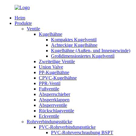
Heim
Produkte
Ventile
Kugelhähne
Kompaktes Kugelventil
Achteckige Kugelhähne
Kugelhähne (Außen- und Innengewinde)
Großdimensioniertes Kugelventil
Zweiteilige Ventile
Union Valve
PP-Kugelhähne
CPVC-Kugelhähne
PPR-Ventil
Fußventile
Absperrschieber
Absperrklappen
Absperrventile
Rückschlagventile
Eckventile
Rohrverbindungsstücke
PVC-Rohrverbindungsstücke
PVC-Rohrverschraubung BSPT