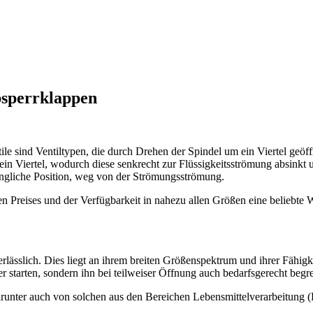
bsperrklappen
ntile sind Ventiltypen, die durch Drehen der Spindel um ein Viertel geö
um ein Viertel, wodurch diese senkrecht zur Flüssigkeitsströmung absink
rüngliche Position, weg von der Strömungsströmung.
gen Preises und der Verfügbarkeit in nahezu allen Größen eine beliebt
rlässlich. Dies liegt an ihrem breiten Größenspektrum und ihrer Fähi
 starten, sondern ihn bei teilweiser Öffnung auch bedarfsgerecht begr
unter auch von solchen aus den Bereichen Lebensmittelverarbeitung (