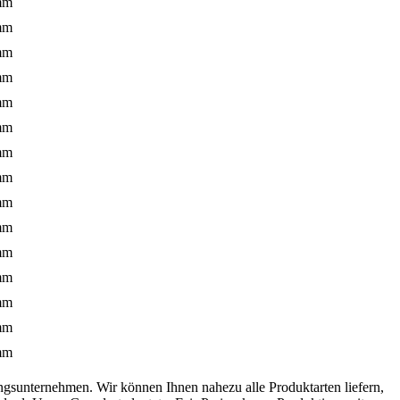
mm
mm
mm
mm
mm
mm
mm
mm
mm
mm
mm
mm
mm
mm
mm
ngsunternehmen. Wir können Ihnen nahezu alle Produktarten liefern,