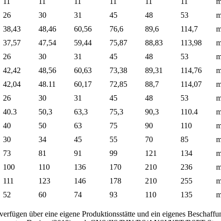
11
11
11
11
11
11
26
30
31
45
48
53
38,43
48,46
60,56
76,6
89,6
114,7
37,57
47,54
59,44
75,87
88,83
113,98
26
30
31
45
48
53
42,42
48,56
60,63
73,38
89,31
114,76
42,04
48.11
60,17
72,85
88,7
114,07
26
30
31
45
48
53
40.3
50,3
63,3
75,3
90,3
110.4
40
50
63
75
90
110
30
34
45
55
70
85
73
81
91
99
121
134
100
110
136
170
210
236
111
123
146
178
210
255
52
60
74
93
110
135
erfügen über eine eigene Produktionsstätte und ein eigenes Beschaffu