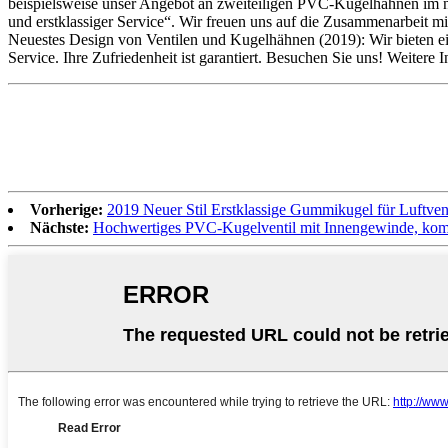
beispielsweise unser Angebot an zweiteiligen PVC-Kugelhähnen im 
und erstklassiger Service“. Wir freuen uns auf die Zusammenarbeit 
Neuestes Design von Ventilen und Kugelhähnen (2019): Wir bieten ei
Service. Ihre Zufriedenheit ist garantiert. Besuchen Sie uns! Weitere
Vorherige:
2019 Neuer Stil Erstklassige Gummikugel für Luftvent
Nächste:
Hochwertiges PVC-Kugelventil mit Innengewinde, kompak