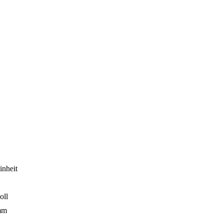
inheit
oll
mm