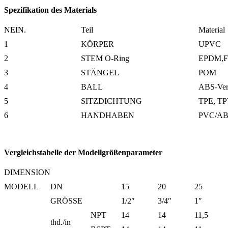
Spezifikation des Materials
NEIN.
Teil
Material
1
KÖRPER
UPVC
2
STEM O-Ring
EPDM,F
3
STÄNGEL
POM
4
BALL
ABS-Ver
5
SITZDICHTUNG
TPE, T
6
HANDHABEN
PVC/A
Vergleichstabelle der Modellgrößenparameter
DIMENSION
MODELL
DN
15
20
25
GRÖSSE
1/2″
3/4″
1″
NPT
14
14
11,5
thd./in