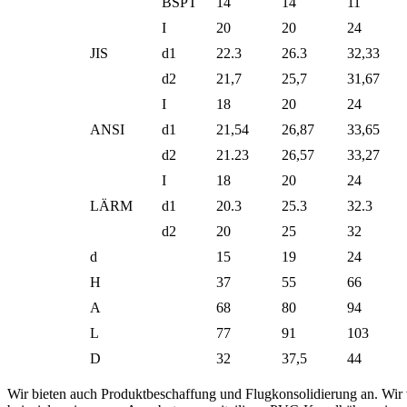
BSPT
14
14
11
I
20
20
24
JIS
d1
22.3
26.3
32,33
d2
21,7
25,7
31,67
I
18
20
24
ANSI
d1
21,54
26,87
33,65
d2
21.23
26,57
33,27
I
18
20
24
LÄRM
d1
20.3
25.3
32.3
d2
20
25
32
d
15
19
24
H
37
55
66
A
68
80
94
L
77
91
103
D
32
37,5
44
Wir bieten auch Produktbeschaffung und Flugkonsolidierung an. Wir v