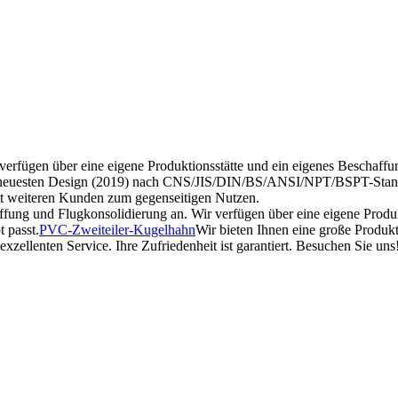
erfügen über eine eigene Produktionsstätte und ein eigenes Beschaffu
neuesten Design (2019) nach CNS/JIS/DIN/BS/ANSI/NPT/BSPT-Standard.
mit weiteren Kunden zum gegenseitigen Nutzen.
fung und Flugkonsolidierung an. Wir verfügen über eine eigene Produ
 passt.
PVC-Zweiteiler-Kugelhahn
Wir bieten Ihnen eine große Produkt
zellenten Service. Ihre Zufriedenheit ist garantiert. Besuchen Sie uns