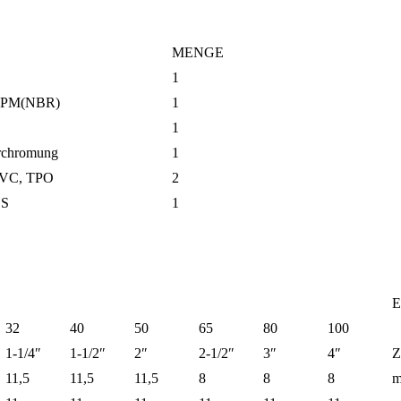
MENGE
1
PM(NBR)
1
1
chromung
1
PVC, TPO
2
BS
1
E
32
40
50
65
80
100
1-1/4″
1-1/2″
2″
2-1/2″
3″
4″
Z
11,5
11,5
11,5
8
8
8