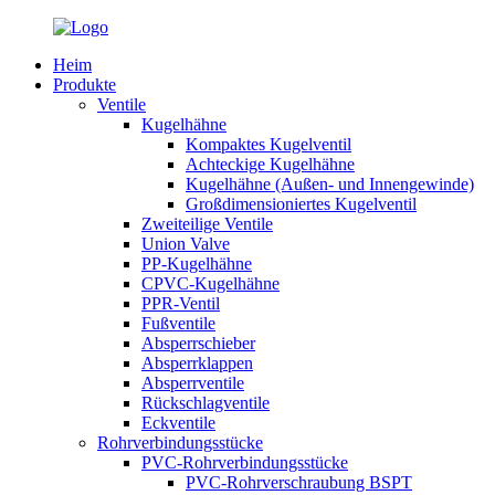
Heim
Produkte
Ventile
Kugelhähne
Kompaktes Kugelventil
Achteckige Kugelhähne
Kugelhähne (Außen- und Innengewinde)
Großdimensioniertes Kugelventil
Zweiteilige Ventile
Union Valve
PP-Kugelhähne
CPVC-Kugelhähne
PPR-Ventil
Fußventile
Absperrschieber
Absperrklappen
Absperrventile
Rückschlagventile
Eckventile
Rohrverbindungsstücke
PVC-Rohrverbindungsstücke
PVC-Rohrverschraubung BSPT