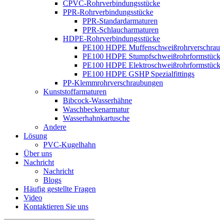
CPVC-Rohrverbindungsstücke
PPR-Rohrverbindungsstücke
PPR-Standardarmaturen
PPR-Schlaucharmaturen
HDPE-Rohrverbindungsstücke
PE100 HDPE Muffenschweißrohrverschra
PE100 HDPE Stumpfschweißrohrformstüc
PE100 HDPE Elektroschweißrohrformstüc
PE100 HDPE GSHP Spezialfittings
PP-Klemmrohrverschraubungen
Kunststoffarmaturen
Bibcock-Wasserhähne
Waschbeckenarmatur
Wasserhahnkartusche
Andere
Lösung
PVC-Kugelhahn
Über uns
Nachricht
Nachricht
Blogs
Häufig gestellte Fragen
Video
Kontaktieren Sie uns