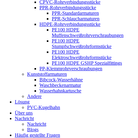
CPVC-Rohrverbindungsstücke
PPR-Rohrverbindungsstücke
PPR-Standardarmaturen
PPR-Schlaucharmaturen
HDPE-Rohrverbindungsstücke
PE100 HDPE
Muffenschweißrohrverschraubungen
PE100 HDPE
Stumpfschweißrohrformstücke
PE100 HDPE
Elektroschweißrohrformstücke
PE100 HDPE GSHP Spezialfittings
PP-Klemmrohrverschraubungen
Kunststoffarmaturen
Bibcock-Wasserhähne
Waschbeckenarmatur
Wasserhahnkartusche
Andere
Lösung
PVC-Kugelhahn
Über uns
Nachricht
Nachricht
Blogs
Häufig gestellte Fragen