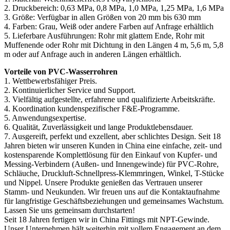
2. Druckbereich: 0,63 MPa, 0,8 MPa, 1,0 MPa, 1,25 MPa, 1,6 MPa
3. Größe: Verfügbar in allen Größen von 20 mm bis 630 mm
4. Farben: Grau, Weiß oder andere Farben auf Anfrage erhältlich
5. Lieferbare Ausführungen: Rohr mit glattem Ende, Rohr mit
Muffenende oder Rohr mit Dichtung in den Längen 4 m, 5,6 m, 5,8
m oder auf Anfrage auch in anderen Längen erhältlich.
Vorteile von PVC-Wasserrohren
1. Wettbewerbsfähiger Preis.
2. Kontinuierlicher Service und Support.
3. Vielfältig aufgestellte, erfahrene und qualifizierte Arbeitskräfte.
4. Koordination kundenspezifischer F&E-Programme.
5. Anwendungsexpertise.
6. Qualität, Zuverlässigkeit und lange Produktlebensdauer.
7. Ausgereift, perfekt und exzellent, aber schlichtes Design. Seit 18
Jahren bieten wir unseren Kunden in China eine einfache, zeit- und
kostensparende Komplettlösung für den Einkauf von Kupfer- und
Messing-Verbindern (Außen- und Innengewinde) für PVC-Rohre,
Schläuche, Druckluft-Schnellpress-Klemmringen, Winkel, T-Stücke
und Nippel. Unsere Produkte genießen das Vertrauen unserer
Stamm- und Neukunden. Wir freuen uns auf die Kontaktaufnahme
für langfristige Geschäftsbeziehungen und gemeinsames Wachstum.
Lassen Sie uns gemeinsam durchstarten!
Seit 18 Jahren fertigen wir in China Fittings mit NPT-Gewinde.
Unser Unternehmen hält weiterhin mit vollem Engagement an dem