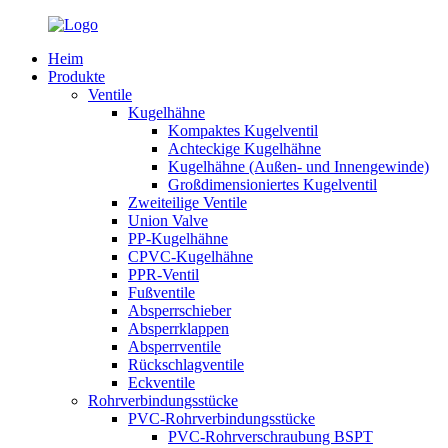
Heim
Produkte
Ventile
Kugelhähne
Kompaktes Kugelventil
Achteckige Kugelhähne
Kugelhähne (Außen- und Innengewinde)
Großdimensioniertes Kugelventil
Zweiteilige Ventile
Union Valve
PP-Kugelhähne
CPVC-Kugelhähne
PPR-Ventil
Fußventile
Absperrschieber
Absperrklappen
Absperrventile
Rückschlagventile
Eckventile
Rohrverbindungsstücke
PVC-Rohrverbindungsstücke
PVC-Rohrverschraubung BSPT